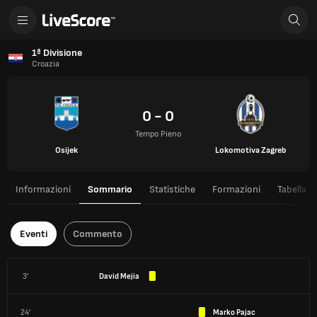
1ª Divisione
Croazia
0 - 0
Tempo Pieno
Osijek
Lokomotiva Zagreb
Informazioni
Sommario
Statistiche
Formazioni
Tabella
Eventi
Commento
3'
David Mejia
24'
Marko Pajac