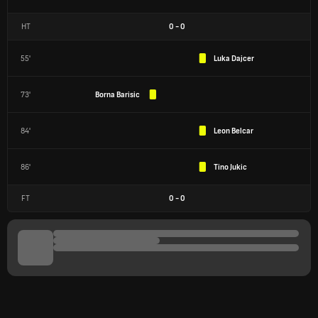
HT
0
-
0
55'
Luka Dajcer
73'
Borna Barisic
84'
Leon Belcar
86'
Tino Jukic
FT
0
-
0