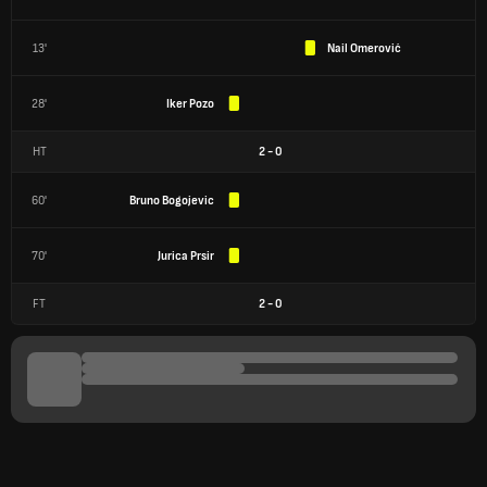
13'
Nail Omerović
28'
Iker Pozo
HT
2
-
0
60'
Bruno Bogojevic
70'
Jurica Prsir
FT
2
-
0