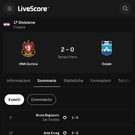
1ª Divisione
Croazia
2 - 0
Tempo Pieno
HNK Gorizia
Osijek
Informazioni
Sommario
Statistiche
Formazioni
Tabella
Eventi
Commento
Bruno Bogojevic
5'
1 - 0
Zan Trontelj
12'
Ante Erceg
2 - 0