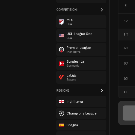
5'
COMPETIZIONI
MLS
12'
USA
USL League One
HT
USA
Premier League
66'
Inghilterra
Bundesliga
80'
Germania
LaLiga
90'
Spagna
REGIONE
FT
Inghilterra
Champions League
Spagna