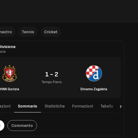
anestro
Tennis
Cricket
Divisione
azia
1 - 2
Tempo Pieno
HNK Gorizia
Dinamo Zagabria
azioni
Sommario
Statistiche
Formazioni
Tabella
T/T
i
Commento