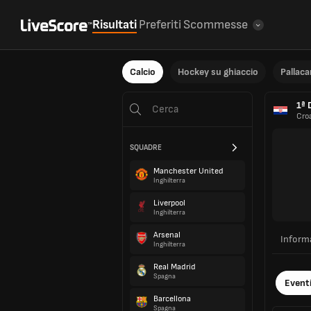
Risultati
Preferiti
Scommesse
Calcio
Hockey su ghiaccio
Pallac
1ª 
Cro
SQUADRE
Manchester United
Inghilterra
Liverpool
Inghilterra
Arsenal
Inform
Inghilterra
Real Madrid
Spagna
Event
Barcellona
Spagna