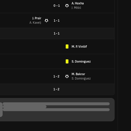
A. Hoxha
0 - 1
J. Mišić
J. Prsir
1 - 1
A. Kavelj
1
-
1
M. P. Vinlöf
S. Dominguez
M. Bakrar
1 - 2
S. Dominguez
1
-
2