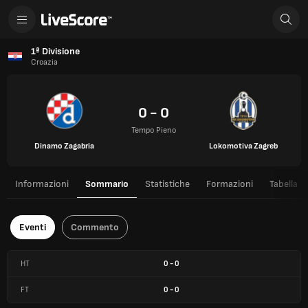
1ª Divisione
Croazia
0 - 0
Tempo Pieno
Dinamo Zagabria
Lokomotiva Zagreb
Informazioni
Sommario
Statistiche
Formazioni
Tabella
Eventi
Commento
HT
0
-
0
FT
0
-
0