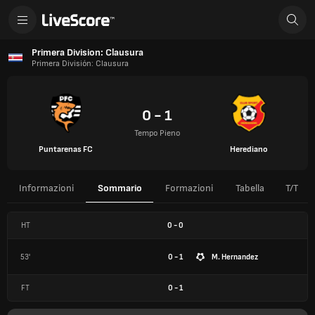
Primera Division: Clausura
Primera División: Clausura
0 - 1
Tempo Pieno
Puntarenas FC
Herediano
Informazioni
Sommario
Formazioni
Tabella
T/T
HT
0
-
0
53'
0 - 1
M. Hernandez
FT
0
-
1