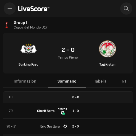
Group I
Coppa del Mondo U17
2 - 0
Tempo Pieno
Burkina Faso
Tagikistan
Informazioni
Sommario
Tabella
T/T
HT
0
-
0
RIGORE
79'
Cherif Barro
1 - 0
90 + 2'
Eric Ouattara
2 - 0