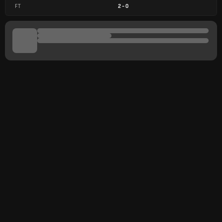
FT
2
-
0