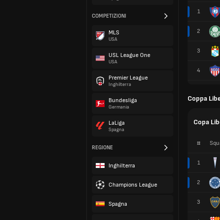
1
COMPETIZIONI
2
MLS
USA
3
USL League One
USA
4
Premier League
Inghilterra
Coppa Lib
Bundesliga
Germania
Copa Lib
LaLiga
Spagna
#
Squ
REGIONE
1
Inghilterra
2
Champions League
3
Spagna