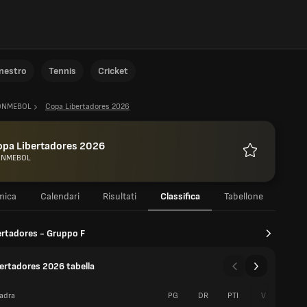
anestro
Tennis
Cricket
ONMEBOL
Copa Libertadores 2026
opa Libertadores 2026
NMEBOL
Preferiti
mica
Calendari
Risultati
Classifica
Tabellone
rtadores - Gruppo F
ertadores 2026 tabella
adra
PG
DR
PTI
V
P