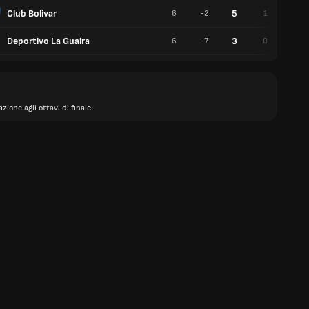
Club Bolivar
5
6
-2
1
2
Deportivo La Guaira
3
6
-7
0
3
azione agli ottavi di finale