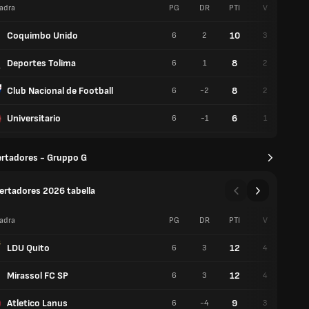
adra
PG
DR
PTI
V
P
Coquimbo Unido
10
6
2
3
1
Deportes Tolima
8
6
1
2
2
Club Nacional de Football
8
6
-2
2
2
Universitario
6
6
-1
1
3
ertadores - Gruppo G
ertadores 2026 tabella
adra
PG
DR
PTI
V
P
LDU Quito
12
6
3
4
0
Mirassol FC SP
12
6
3
4
0
Atletico Lanus
9
6
-4
3
0