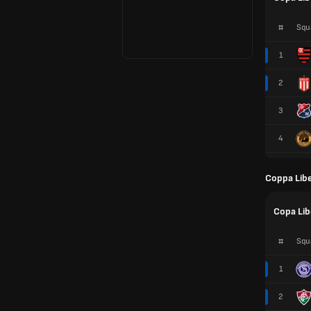
#
Squ
1
2
3
4
Coppa Lib
Copa Lib
#
Squ
1
2