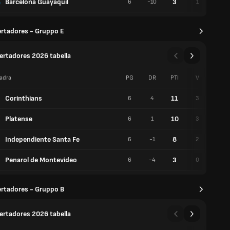
Barcelona Guayaquil
3
6
-10
1
0
rtadores - Gruppo E
ertadores 2026 tabella
adra
PG
DR
PTI
V
P
Corinthians
11
6
4
3
2
Platense
10
6
1
3
1
Independiente Santa Fe
8
6
-1
2
2
Penarol de Montevideo
3
6
-4
0
3
rtadores - Gruppo B
ertadores 2026 tabella