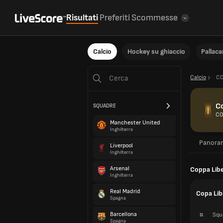
Risultati
Preferiti
Scommesse
Calcio
Hockey su ghiaccio
Pallac
Calcio
C
C
SQUADRE
CO
Manchester United
Inghilterra
Panora
Liverpool
Inghilterra
Arsenal
Coppa Libe
Inghilterra
Real Madrid
Copa Lib
Spagna
Barcellona
#
Squ
Spagna