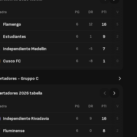
adra
PG
DR
PTI
V
P
Flamengo
16
6
12
5
1
Estudiantes
9
6
1
2
3
Independiente Medellin
7
6
-5
2
1
Cusco FC
1
6
-8
0
1
ertadores - Gruppo C
ertadores 2026 tabella
adra
PG
DR
PTI
V
P
Independiente Rivadavia
16
6
9
5
1
Fluminense
8
6
0
2
2