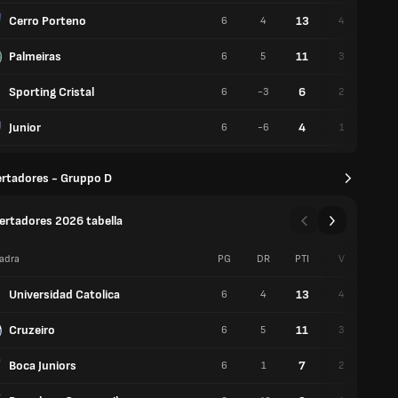
Cerro Porteno
13
6
4
4
1
Palmeiras
11
6
5
3
2
Sporting Cristal
6
6
-3
2
0
Junior
4
6
-6
1
1
ertadores - Gruppo D
ertadores 2026 tabella
adra
PG
DR
PTI
V
P
Universidad Catolica
13
6
4
4
1
Cruzeiro
11
6
5
3
2
Boca Juniors
7
6
1
2
1