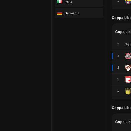
4
Italia
Germania
Coppa Libe
Copa Lib
#
Squ
1
2
3
4
Coppa Libe
Copa Lib