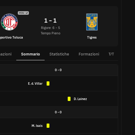
PEN
1 - 1
Rigore: 6 - 5
Tempo Pieno
portivo Toluca
Tigres
azioni
Sommario
Statistiche
Formazioni
T/T
0
-
0
E. d. Villar
D. Lainez
0
-
0
M. Isais