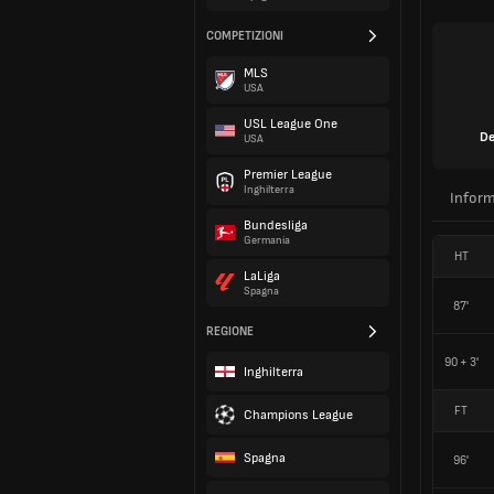
COMPETIZIONI
MLS
USA
USL League One
De
USA
Premier League
Inghilterra
Inform
Bundesliga
Germania
HT
LaLiga
Spagna
87'
REGIONE
90 + 3'
Inghilterra
FT
Champions League
Spagna
96'