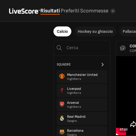
Risultati
Preferiti
Scommesse
Calcio
Hockey su ghiaccio
Pallac
CO
CON
SQUADRE
Manchester United
Inghilterra
Liverpool
Inghilterra
Arsenal
Inghilterra
Real Madrid
Spagna
07:00
Barcellona
Spagna