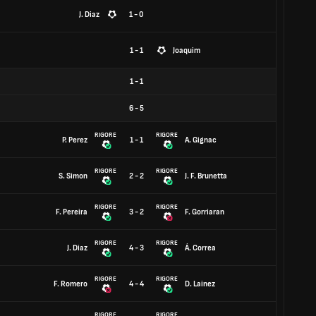
J. Diaz
1 - 0
1 - 1
Joaquim
1
-
1
6
-
5
RIGORE
RIGORE
P. Perez
1 - 1
A. Gignac
RIGORE
RIGORE
S. Simon
2 - 2
J. F. Brunetta
RIGORE
RIGORE
F. Pereira
3 - 2
F. Gorriaran
RIGORE
RIGORE
J. Diaz
4 - 3
Á. Correa
RIGORE
RIGORE
F. Romero
4 - 4
D. Lainez
RIGORE
RIGORE