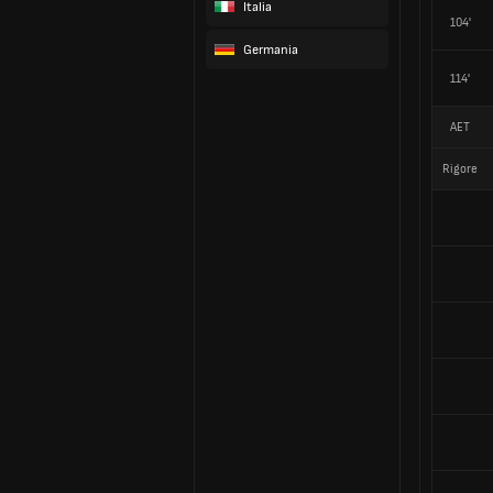
Italia
104'
Germania
114'
AET
Rigore