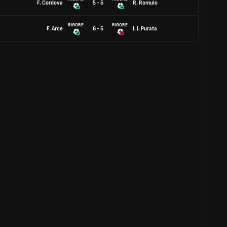
F. Cordova
5 - 5
R. Romulo
RIGORE
RIGORE
F. Arce
6 - 5
J. J. Purata