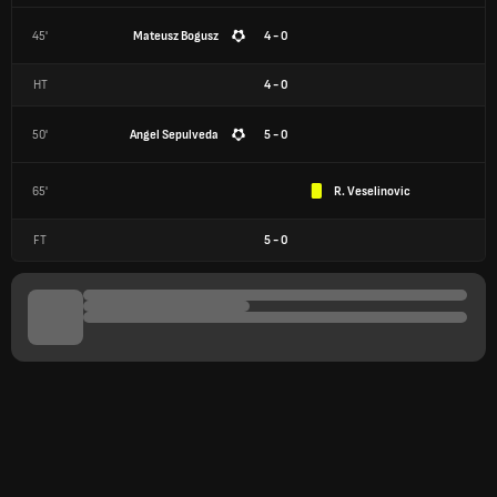
45'
Mateusz Bogusz
4 - 0
HT
4
-
0
50'
Angel Sepulveda
5 - 0
65'
R. Veselinovic
FT
5
-
0