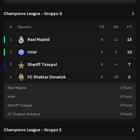
Champions League - Gruppo D
#
Squadra
PG
DR
PTI
Real Madrid
15
1
6
11
Inter
10
2
6
3
Sheriff Tiraspol
7
3
6
-4
FC Shaktar Donetsk
2
4
6
-10
Real Madrid
0
Punti
Inter
0
Punti
Sheriff Tiraspol
0
Punti
FC Shaktar Donetsk
0
Punti
Champions League - Gruppo E