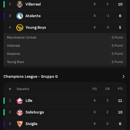
Villarreal
10
2
6
3
Atalanta
6
3
6
-1
Young Boys
5
4
6
-5
Manchester United
0
Punti
Villarreal
0
Punti
Atalanta
0
Punti
Young Boys
0
Punti
Champions League - Gruppo G
#
Squadra
PG
DR
PTI
Lille
11
1
6
3
Salisburgo
10
2
6
2
Siviglia
6
3
6
0