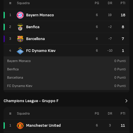
#
Squadra
PG
DR
PTI
Bayern Monaco
18
1
6
19
Benfica
8
2
6
-2
Barcellona
7
3
6
-7
FC Dynamo Kiev
1
4
6
-10
Bayern Monaco
0
Punti
Benfica
0
Punti
Barcellona
0
Punti
FC Dynamo Kiev
0
Punti
Champions League - Gruppo F
#
Squadra
PG
DR
PTI
Manchester United
11
1
6
3