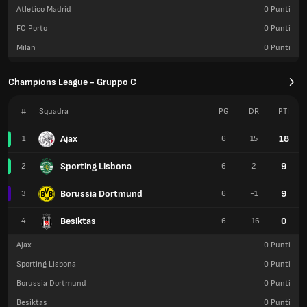
Atletico Madrid
0
Punti
FC Porto
0
Punti
Milan
0
Punti
Champions League - Gruppo C
#
Squadra
PG
DR
PTI
Ajax
18
1
6
15
Sporting Lisbona
9
2
6
2
Borussia Dortmund
9
3
6
-1
Besiktas
0
4
6
-16
Ajax
0
Punti
Sporting Lisbona
0
Punti
Borussia Dortmund
0
Punti
Besiktas
0
Punti