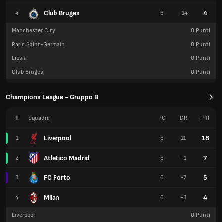
Club Bruges
4
4
6
-14
Manchester City
0
Punti
Paris Saint-Germain
0
Punti
Lipsia
0
Punti
Club Bruges
0
Punti
Champions League - Gruppo B
#
Squadra
PG
DR
PTI
Liverpool
18
1
6
11
Atletico Madrid
7
2
6
-1
FC Porto
5
3
6
-7
Milan
4
4
6
-3
Liverpool
0
Punti