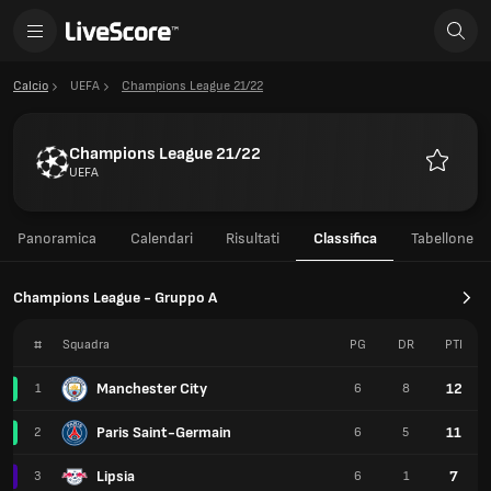
Calcio
UEFA
Champions League 21/22
Champions League 21/22
UEFA
Preferiti
Panoramica
Calendari
Risultati
Classifica
Tabellone
Champions League - Gruppo A
#
Squadra
PG
DR
PTI
Manchester City
12
1
6
8
Paris Saint-Germain
11
2
6
5
Lipsia
7
3
6
1