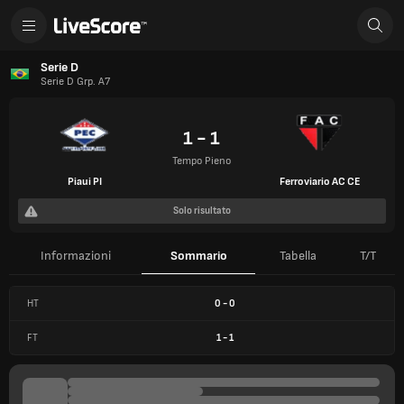
Serie D
Serie D Grp. A7
1 - 1
Tempo Pieno
Piaui PI
Ferroviario AC CE
Solo risultato
Informazioni
Sommario
Tabella
T/T
HT
0
-
0
FT
1
-
1