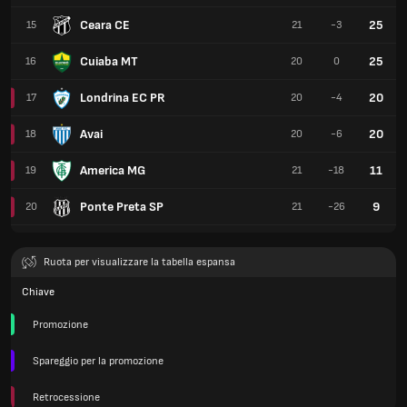
Ceara CE
25
15
21
-3
Cuiaba MT
25
16
20
0
Londrina EC PR
20
17
20
-4
Avai
20
18
20
-6
America MG
11
19
21
-18
Ponte Preta SP
9
20
21
-26
Ruota per visualizzare la tabella espansa
Chiave
Promozione
Spareggio per la promozione
Retrocessione