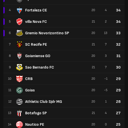
Fortaleza CE
34
4
20
4
villa Nova FC
34
5
21
2
Gremio Novorizontino SP
33
6
20
13
SC Recife PE
32
7
21
7
Goianiense GO
31
8
20
3
Sao Bernardo FC
30
9
21
7
CRB
29
10
20
-1
Goias
29
11
20
-5
Athletic Club Sjdr MG
28
12
20
1
Botafogo SP
27
13
21
4
Nautico PE
25
14
20
0