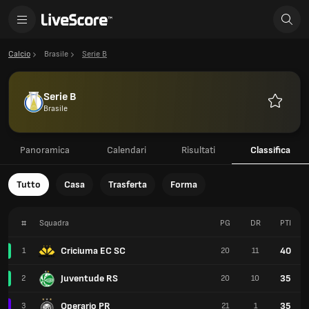
Calcio
Brasile
Serie B
Serie B
Brasile
Preferiti
Panoramica
Calendari
Risultati
Classifica
Tutto
Casa
Trasferta
Forma
#
Squadra
PG
DR
PTI
Criciuma EC SC
40
1
20
11
Juventude RS
35
2
20
10
Operario PR
35
3
21
1