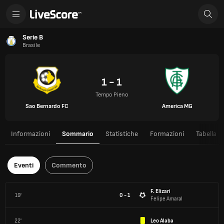
Serie B
Brasile
1 - 1
Tempo Pieno
Sao Bernardo FC
America MG
Informazioni
Sommario
Statistiche
Formazioni
Tabella
Eventi
Commento
F. Elizari
19'
0 - 1
Felipe Amaral
22'
Leo Alaba