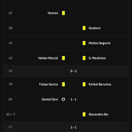
25'
Hyoran
38'
Gustavo
42'
Matias Segovia
43'
Helder Maciel
G. Mastriani
HT
0
-
1
78'
Felipe Garcia
Rafael Barcelos
85'
Daniel Davi
1 - 1
90 + 3'
Alexandre Ale
FT
1
-
1