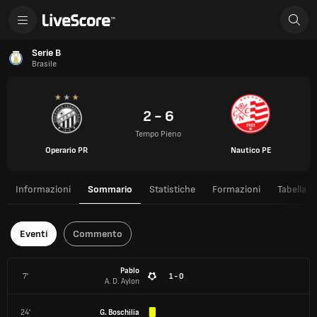
Serie B
Brasile
2 - 6
Tempo Pieno
Operario PR
Nautico PE
Informazioni
Sommario
Statistiche
Formazioni
Tabella
Eventi
Commento
Pablo
7'
1 - 0
A. D. Aylon
24'
G. Boschilia