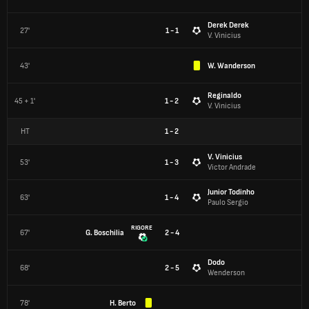
Derek Derek
27'
1 - 1
V. Vinicius
43'
W. Wanderson
Reginaldo
45 + 1'
1 - 2
V. Vinicius
HT
1
-
2
V. Vinicius
53'
1 - 3
Victor Andrade
Junior Todinho
63'
1 - 4
Paulo Sergio
RIGORE
67'
G. Boschilia
2 - 4
Dodo
68'
2 - 5
Wenderson
78'
H. Berto