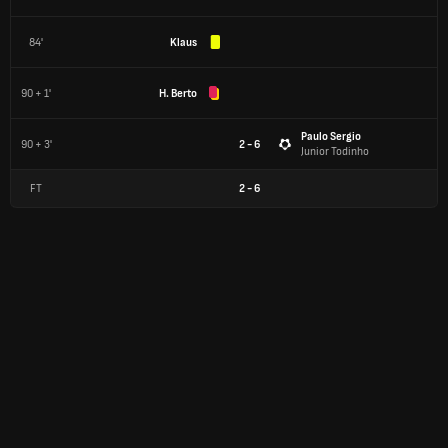
84'
Klaus
90 + 1'
H. Berto
Paulo Sergio
90 + 3'
2 - 6
Junior Todinho
FT
2
-
6