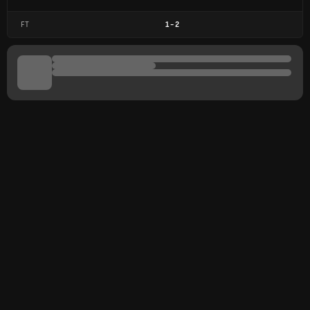
FT
1
-
2