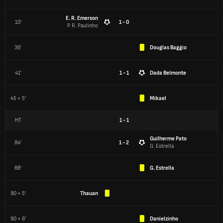
E. R. Emerson
10'
1 - 0
P. R. Paulinho
36'
Douglas Baggio
41'
1 - 1
Dada Belmonte
45 + 5'
Mikael
HT
1
-
1
Guilherme Pato
84'
1 - 2
G. Estrella
88'
G. Estrella
90 + 5'
Thauan
90 + 6'
Danielzinho