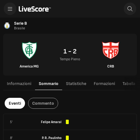
Serie B
Brasile
1 - 2
Tempo Pieno
America MG
CRB
Informazioni
Sommario
Statistiche
Formazioni
Tabella
Eventi
Commento
5'
Felipe Amaral
8'
P. R. Paulinho