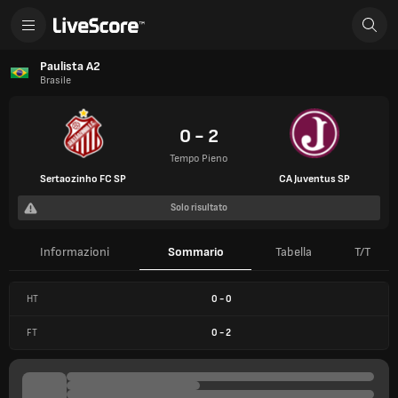
Paulista A2
Brasile
0 - 2
Tempo Pieno
Sertaozinho FC SP
CA Juventus SP
Solo risultato
Informazioni
Sommario
Tabella
T/T
HT
0
-
0
FT
0
-
2