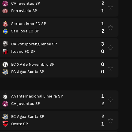
2
CA Juventus SP
1
Ferroviaria SP
1
Sertaozinho FC SP
2
Sao Jose EC SP
3
CA Votuporanguense SP
0
Ituano FC SP
0
EC XV de Novembro SP
0
EC Agua Santa SP
1
AA Internacional Limeira SP
2
CA Juventus SP
2
EC Agua Santa SP
1
Oeste SP