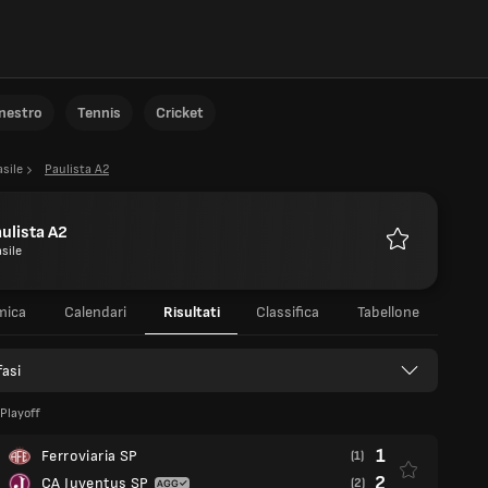
anestro
Tennis
Cricket
asile
Paulista A2
ulista A2
sile
Preferiti
mica
Calendari
Risultati
Classifica
Tabellone
fasi
 Playoff
1
Ferroviaria SP
(1)
2
CA Juventus SP
(2)