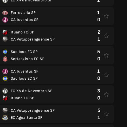
1
EC XV de Novembro SP
1
Ferroviaria SP
0
CA Juventus SP
2
Ituano FC SP
1
CA Votuporanguense SP
5
Sao Jose EC SP
0
Sertaozinho FC SP
1
CA Juventus SP
0
Sao Jose EC SP
3
EC XV de Novembro SP
0
Ituano FC SP
5
CA Votuporanguense SP
1
EC Agua Santa SP