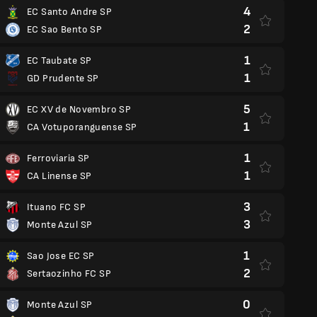
4
EC Santo Andre SP
2
EC Sao Bento SP
1
EC Taubate SP
1
GD Prudente SP
5
EC XV de Novembro SP
1
CA Votuporanguense SP
1
Ferroviaria SP
1
CA Linense SP
3
Ituano FC SP
3
Monte Azul SP
1
Sao Jose EC SP
2
Sertaozinho FC SP
0
Monte Azul SP