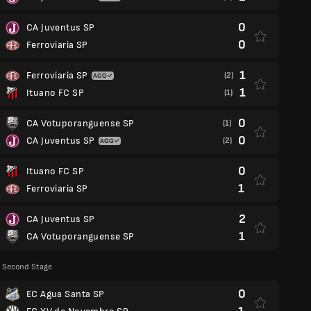
0
CA Juventus SP
0
Ferroviaria SP
1
Ferroviaria SP
(2)
1
Ituano FC SP
(1)
0
CA Votuporanguense SP
(1)
0
CA Juventus SP
(2)
0
Ituano FC SP
1
Ferroviaria SP
2
CA Juventus SP
1
CA Votuporanguense SP
: Second Stage
0
EC Agua Santa SP