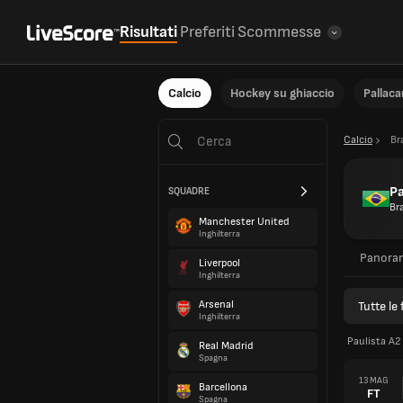
Risultati
Preferiti
Scommesse
Calcio
Hockey su ghiaccio
Pallac
Calcio
Br
Pa
SQUADRE
Bra
Manchester United
Inghilterra
Panora
Liverpool
Inghilterra
Arsenal
Tutte le 
Inghilterra
Paulista A2
Real Madrid
Spagna
13 MAG
Barcellona
FT
Spagna