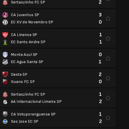
2
Sertaozinho FC SP
3
CA Juventus SP
0
EC XV de Novembro SP
1
CA Linense SP
1
EC Santo Andre SP
0
Monte Azul SP
1
EC Agua Santa SP
2
Oeste SP
0
Ituano FC SP
1
Sertaozinho FC SP
2
AA Internacional Limeira SP
1
CA Votuporanguense SP
2
Sao Jose EC SP