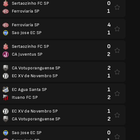
0
Sertaozinho FC SP
1
Ferroviaria SP
4
Ferroviaria SP
1
Sao Jose EC SP
0
Sertaozinho FC SP
2
CA Juventus SP
2
CA Votuporanguense SP
1
EC XV de Novembro SP
1
EC Agua Santa SP
2
Ituano FC SP
1
EC XV de Novembro SP
2
CA Votuporanguense SP
0
Sao Jose EC SP