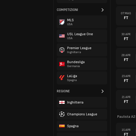
COMPETIZIONI
07 MAG
FT
MLS
USA
USL League One
30 APR
FT
USA
Premier League
Inghilterra
28 APR
FT
Bundesliga
Germania
LaLiga
23 APR
FT
Spagna
REGIONE
21 APR
FT
Inghilterra
Champions League
Paulista A2
Spagna
15 APR
FT