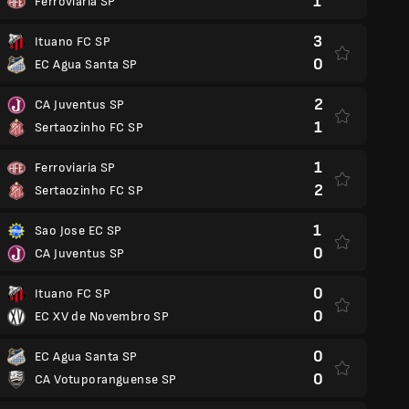
1
Ferroviaria SP
3
Ituano FC SP
0
EC Agua Santa SP
2
CA Juventus SP
1
Sertaozinho FC SP
1
Ferroviaria SP
2
Sertaozinho FC SP
1
Sao Jose EC SP
0
CA Juventus SP
0
Ituano FC SP
0
EC XV de Novembro SP
0
EC Agua Santa SP
0
CA Votuporanguense SP