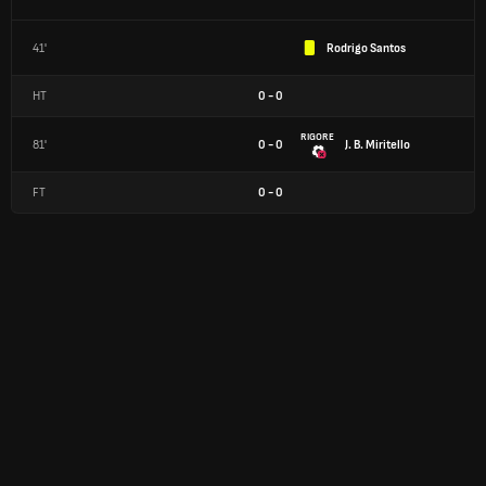
41'
Rodrigo Santos
HT
0
-
0
RIGORE
81'
0 - 0
J. B. Miritello
FT
0
-
0