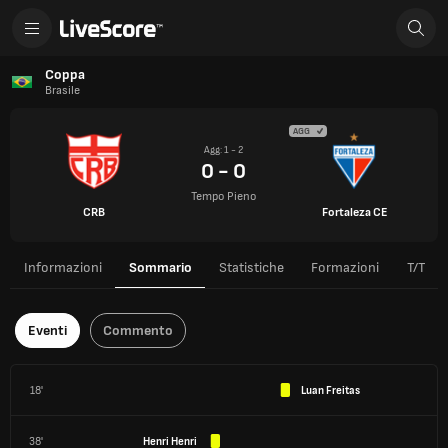
Coppa
Brasile
AGG
Agg: 1 - 2
0 - 0
Tempo Pieno
CRB
Fortaleza CE
Informazioni
Sommario
Statistiche
Formazioni
T/T
Eventi
Commento
18'
Luan Freitas
38'
Henri Henri