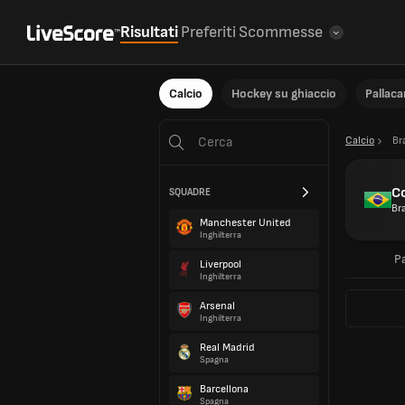
Risultati
Preferiti
Scommesse
Calcio
Hockey su ghiaccio
Pallac
Calcio
Br
Co
SQUADRE
Bra
Manchester United
Inghilterra
P
Liverpool
Inghilterra
Arsenal
Inghilterra
Real Madrid
Spagna
Barcellona
Spagna