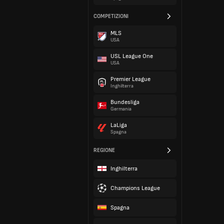
COMPETIZIONI
MLS
USA
USL League One
USA
Premier League
Inghilterra
Bundesliga
Germania
LaLiga
Spagna
REGIONE
Inghilterra
Champions League
Spagna