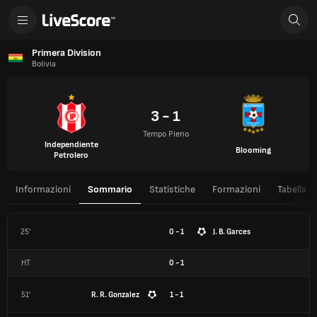
Primera Division
Bolivia
3 - 1
Tempo Pieno
Independiente
Blooming
Petrolero
Informazioni
Sommario
Statistiche
Formazioni
Tabella
25'
0 - 1
J. B. Garces
HT
0
-
1
51'
R. R. Gonzalez
1 - 1