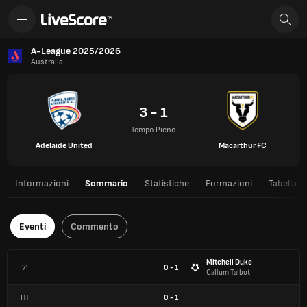
A-League 2025/2026
Australia
3 - 1
Tempo Pieno
Adelaide United
Macarthur FC
Informazioni
Sommario
Statistiche
Formazioni
Tabella
Eventi
Commento
Mitchell Duke
7'
0 - 1
Callum Talbot
HT
0
-
1