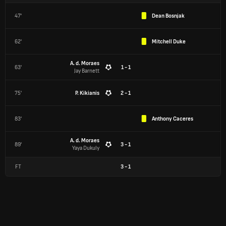
47'
Dean Bosnjak
62'
Mitchell Duke
A. d. Moraes
63'
1 - 1
Jay Barnett
75'
P. Kikianis
2 - 1
83'
Anthony Caceres
A. d. Moraes
89'
3 - 1
Yaya Dukuly
FT
3
-
1