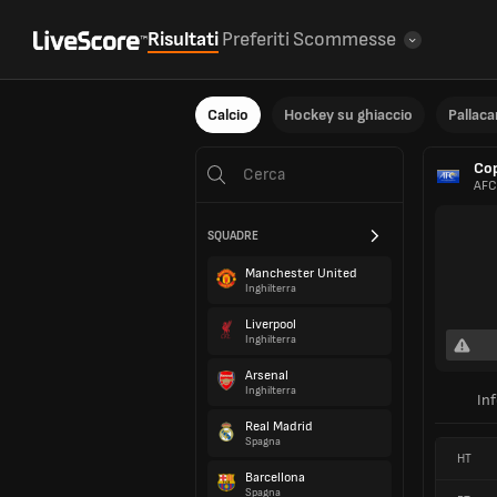
Risultati
Preferiti
Scommesse
Calcio
Hockey su ghiaccio
Pallac
Cop
AFC
SQUADRE
Manchester United
Inghilterra
Liverpool
Inghilterra
Arsenal
Inghilterra
In
Real Madrid
Spagna
HT
Barcellona
Spagna