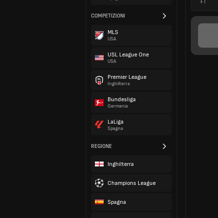
FT
COMPETIZIONI
MLS
USA
USL League One
USA
Premier League
Inghilterra
Bundesliga
Germania
LaLiga
Spagna
REGIONE
Inghilterra
Champions League
Spagna