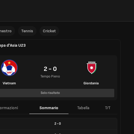
anestro
Tennis
Cricket
pa d'Asia U23
2 - 0
Tempo Pieno
Vietnam
Giordania
Solo risultato
formazioni
Sommario
Tabella
T/T
2
-
0