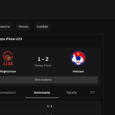
anestro
Tennis
Cricket
pa d'Asia U23
1 - 2
Tempo Pieno
Kirghizistan
Vietnam
Solo risultato
formazioni
Sommario
Tabella
T/T
1
-
1