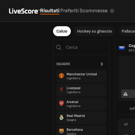
Risultati
Preferiti
Scommesse
Calcio
Hockey su ghiaccio
Pallac
Cop
AFC
SQUADRE
Manchester United
Inghilterra
Liverpool
Inghilterra
Arsenal
Inghilterra
In
Real Madrid
Spagna
HT
Barcellona
Spagna