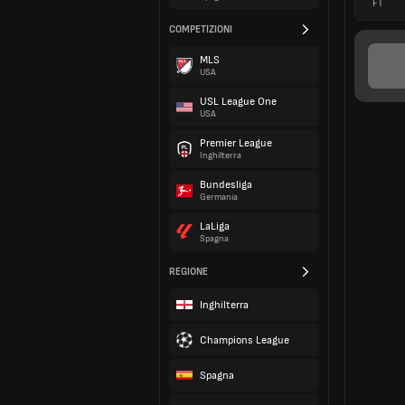
FT
COMPETIZIONI
MLS
USA
USL League One
USA
Premier League
Inghilterra
Bundesliga
Germania
LaLiga
Spagna
REGIONE
Inghilterra
Champions League
Spagna