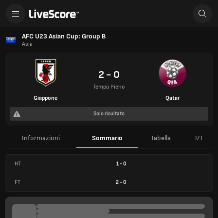
AFC U23 Asian Cup: Group B
Asia
2 - 0
Tempo Pieno
Giappone
Qatar
Solo risultato
Informazioni
Sommario
Tabella
T/T
HT
1
-
0
FT
2
-
0