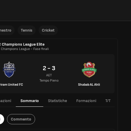
anestro
Tennis
Cricket
 Champions League Elite
 Champions League - Fase finali
2 - 3
AET
Tempo Pieno
riram United FC
Shabab AL Ahli
azioni
Sommario
Statistiche
Formazioni
T/T
i
Commento