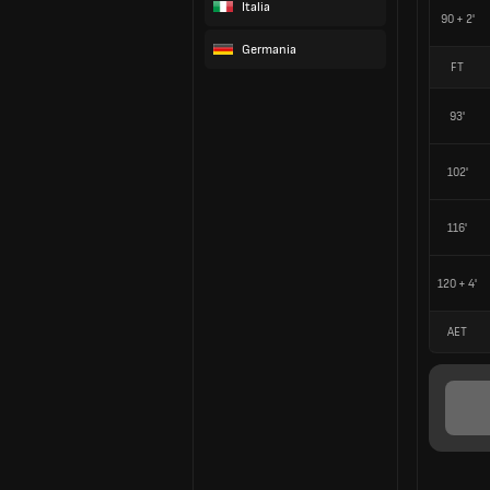
Italia
90 + 2'
Germania
FT
93'
102'
116'
120 + 4'
AET