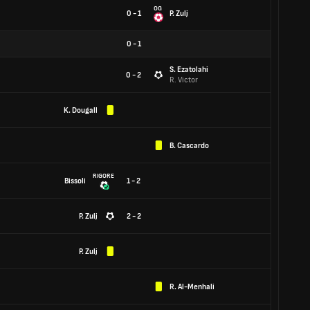
OG
0 - 1
P. Zulj
0
-
1
S. Ezatolahi
0 - 2
R. Victor
K. Dougall
B. Cascardo
RIGORE
Bissoli
1 - 2
P. Zulj
2 - 2
P. Zulj
R. Al-Menhali