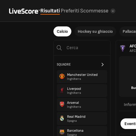
Risultati
Preferiti
Scommesse
Calcio
Hockey su ghiaccio
Pallac
AFC
AFC
SQUADRE
Manchester United
Inghilterra
Bu
Liverpool
Inghilterra
Arsenal
Inform
Inghilterra
Real Madrid
Spagna
Event
Barcellona
Spagna