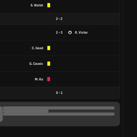
S. Walsh
2
-
2
2 - 3
R. Victor
C. Good
G. Causic
M. Ko
0
-
1