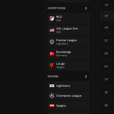
13'
COMPETIZIONI
HT
MLS
USA
49'
USL League One
USA
Premier League
52'
Inghilterra
Bundesliga
56'
Germania
LaLiga
64'
Spagna
REGIONE
70'
Inghilterra
81'
Champions League
Spagna
83'