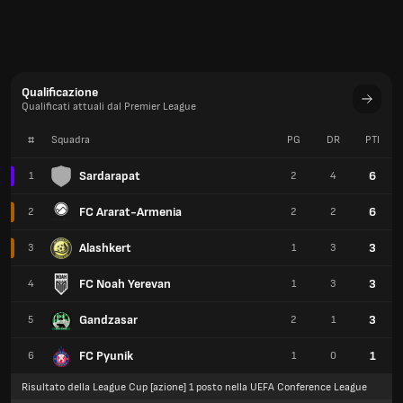
Qualificazione
Qualificati attuali dal Premier League
#
Squadra
PG
DR
PTI
Sardarapat
6
1
2
4
FC Ararat-Armenia
6
2
2
2
Alashkert
3
3
1
3
FC Noah Yerevan
3
4
1
3
Gandzasar
3
5
2
1
FC Pyunik
1
6
1
0
Risultato della League Cup [azione] 1 posto nella UEFA Conference League