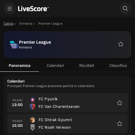
Calcio
Armenia
Premier League
Premier League
Armenia
Preferiti
Panoramica
Calendari
Risultati
Classifica
Calendari
Principali Premier League prossime partite in calendario
FC Pyunik
09 AGO
13:00
FC Van Charentsavan
Preferiti
FC Shirak Gyumri
09 AGO
15:00
FC Noah Yerevan
Preferiti