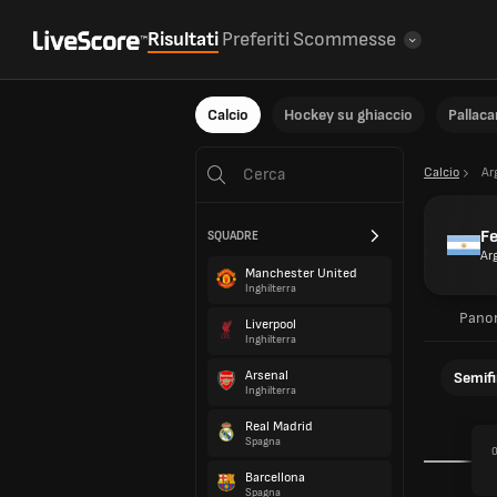
Risultati
Preferiti
Scommesse
Calcio
Hockey su ghiaccio
Pallac
Calcio
Ar
Fe
SQUADRE
Ar
Manchester United
Inghilterra
Pano
Liverpool
Inghilterra
Arsenal
Semifi
Inghilterra
Real Madrid
Spagna
0
Barcellona
Spagna