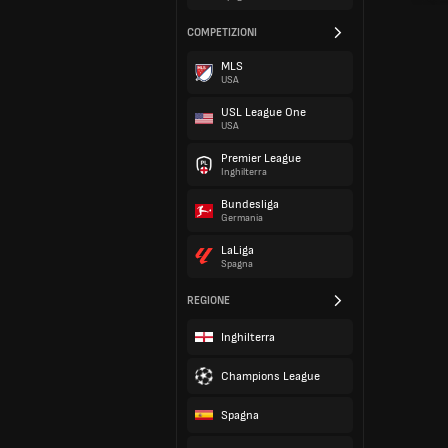
COMPETIZIONI
MLS
USA
USL League One
USA
Premier League
Inghilterra
Bundesliga
Germania
LaLiga
Spagna
REGIONE
Inghilterra
Champions League
Spagna