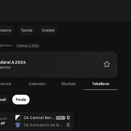
anestro
Tennis
Cricket
gentina
Federal A 2024
deral A 2024
gentina
Preferiti
ramica
Calendari
Risultati
Tabellone
nali
Finale
0
CA Central Norte
6 OTT
AP
0
CA Sarmiento de la Banda