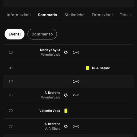
Informazioni
Sommario
Statistiche
Formazioni
Tabella
Eventi
Commento
Morlaye Sylla
16'
1 - 0
Valentin Vada
31'
M. A. Baqawi
HT
1
-
0
A. Bedrane
53'
2 - 0
Valentin Vada
70'
Valentin Vada
A. Bedrane
77'
3 - 0
A. A. Obaid