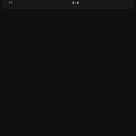
FT
3
-
0