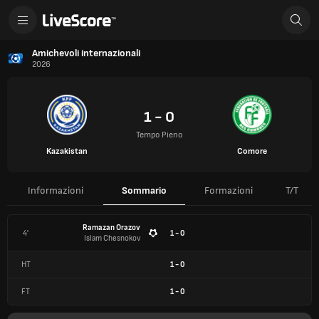
Amichevoli internazionali
2026
1 - 0
Tempo Pieno
Kazakistan
Comore
Informazioni
Sommario
Formazioni
T/T
Ramazan Orazov
4'
1 - 0
Islam Chesnokov
HT
1
-
0
FT
1
-
0