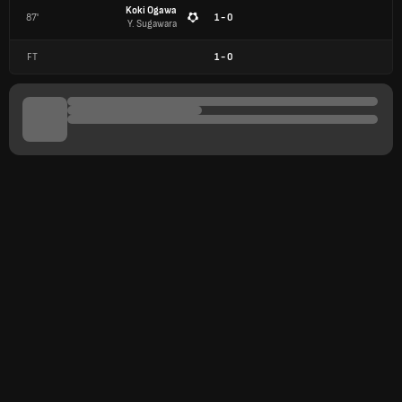
Koki Ogawa
87'
1 - 0
Y. Sugawara
FT
1
-
0