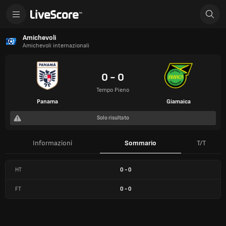
Amichevoli
Amichevoli internazionali
0 - 0
Tempo Pieno
Panama
Giamaica
Solo risultato
Informazioni
Sommario
T/T
HT
0
-
0
FT
0
-
0