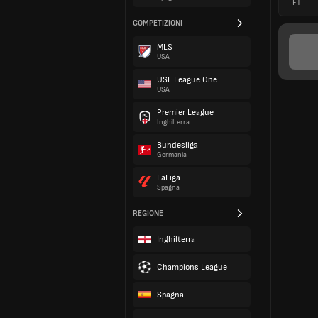
FT
COMPETIZIONI
MLS
USA
USL League One
USA
Premier League
Inghilterra
Bundesliga
Germania
LaLiga
Spagna
REGIONE
Inghilterra
Champions League
Spagna