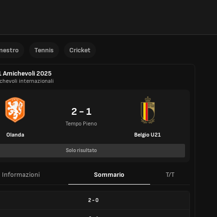
anestro
Tennis
Cricket
 Amichevoli 2025
chevoli internazionali
2 - 1
Tempo Pieno
Olanda
Belgio U21
Solo risultato
Informazioni
Sommario
T/T
2
-
0