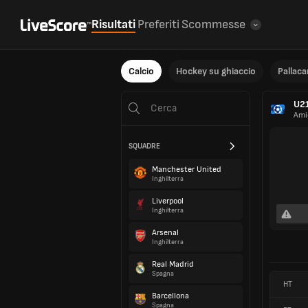
Risultati
Preferiti
Scommesse
Calcio
Hockey su ghiaccio
Pallac
U21
Ami
SQUADRE
Manchester United
Inghilterra
Liverpool
Inghilterra
Arsenal
Inghilterra
Real Madrid
Spagna
HT
Barcellona
Spagna