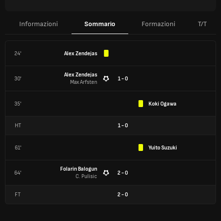
Informazioni
Sommario
Formazioni
T/T
24'
Alex Zendejas
Alex Zendejas
30'
1 - 0
Max Arfsten
35'
Koki Ogawa
HT
1
-
0
61'
Yuito Suzuki
Folarin Balogun
64'
2 - 0
C. Pulisic
FT
2
-
0