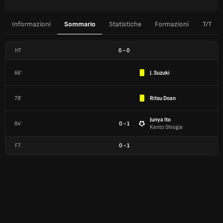
Informazioni
Sommario
Statistiche
Formazioni
T/T
HT
0
-
0
66'
J. Suzuki
78'
Ritsu Doan
Junya Ito
84'
0 - 1
Kento Shiogai
FT
0
-
1