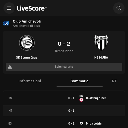
Club Amichevoli
Amichevoli di club
0 - 2
Tempo Pieno
SK Sturm Graz
NS MURA
Solo risultato
Informazioni
Sommario
T/T
OG
18'
0 - 1
D. Affengruber
HT
0
-
1
83'
0 - 1
Mitja Lotric