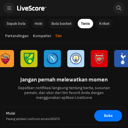
Sepak bola
Hoki
Bola basket
Tenis
Kriket
Pertandingan
Kompetisi
Tim
Jangan pernah melewatkan momen
Dapatkan notifikasi langsung tentang berita, susunan
pemain, dan skor dari tim favorit Anda dengan
menggunakan aplikasi LiveScore
Mulai
Buka
Pasang aplikasi LiveScore secara GRATIS