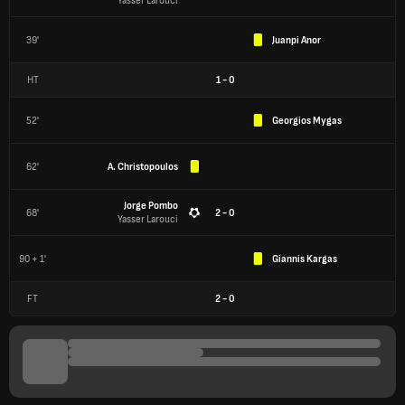
Yasser Larouci
39'
Juanpi Anor
HT
1
-
0
52'
Georgios Mygas
62'
A. Christopoulos
Jorge Pombo
68'
2 - 0
Yasser Larouci
90 + 1'
Giannis Kargas
FT
2
-
0