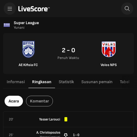
Super League
Yunani
2 - 0
Penuh Waktu
AE Kifisia FC
Volos NPS
Informasi
Ringkasan
Statistik
Susunan pemain
Tabel
Acara
Komentar
20'
Yasser Larouci
A. Christopoulos
25'
1 - 0