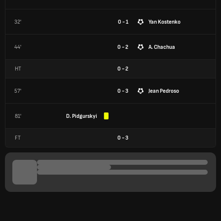
32'
0 - 1
Yan Kostenko
44'
0 - 2
A. Chachua
HT
0
-
2
57'
0 - 3
Jean Pedroso
81'
D. Pidgurskyi
FT
0
-
3