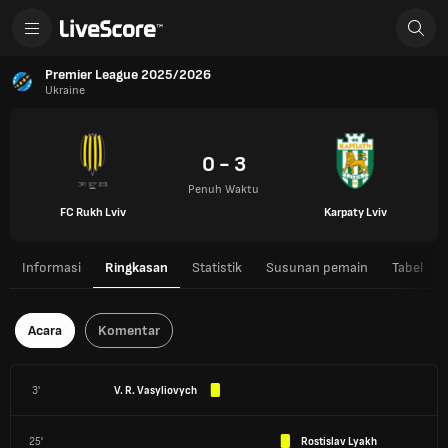
Premier League 2025/2026
Ukraine
0 - 3
Penuh Waktu
FC Rukh Lviv
Karpaty Lviv
Informasi
Ringkasan
Statistik
Susunan pemain
Tabel
Acara
Komentar
3'
V. R. Vasyliovych
25'
Rostislav Lyakh