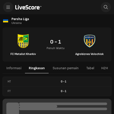
Persha Liga
Ukraina
0 - 1
Penuh Waktu
FC Metalist Kharkiv
Agrobiznes Volochisk
Informasi
Ringkasan
Susunan pemain
Tabel
H2H
HT
0
-
1
FT
0
-
1