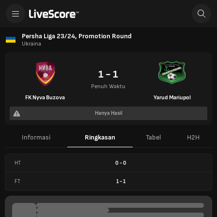
Persha Liga 23/24, Promotion Round
Ukraina
1 - 1
Penuh Waktu
FK Nyva Buzova
Yarud Mariupol
Hanya Hasil
Informasi
Ringkasan
Tabel
H2H
HT
0
-
0
FT
1
-
1