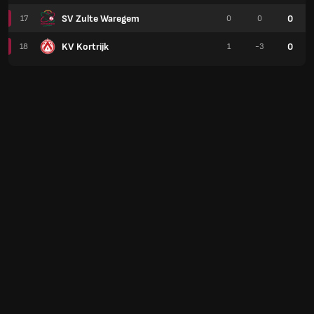
SV Zulte Waregem
0
17
0
0
KV Kortrijk
0
18
1
-3