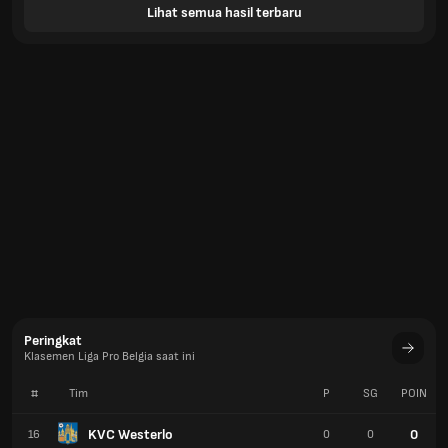
Lihat semua hasil terbaru
Peringkat
Klasemen Liga Pro Belgia saat ini
#
Tim
P
SG
POIN
KVC Westerlo
0
16
0
0