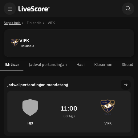
Sepak bola
Finlandia
VIFK
VIFK
Finlandia
Ikhtisar
Jadwal pertandingan
Hasil
Klasemen
Skuad
Jadwal pertandingan mendatang
11:00
08 Agu
HJS
VIFK