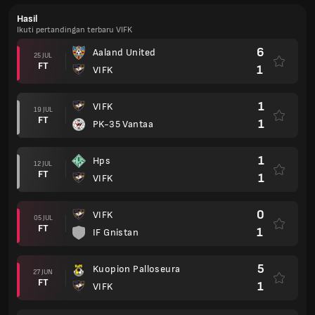
Hasil
Ikuti pertandingan terbaru VIFK
6
Aaland United
25 JUL
FT
1
VIFK
1
VIFK
19 JUL
FT
1
PK-35 Vantaa
1
Hps
12 JUL
FT
1
VIFK
0
VIFK
05 JUL
FT
1
IF Gnistan
5
Kuopion Palloseura
27 JUN
FT
1
VIFK