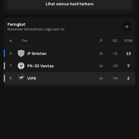
Lihat semua hasil terbaru
Peringkat
Klasemen Kansallinen Liiga saat ini
#
Tim
P
SG
POIN
IF Gnistan
13
6
14
-11
PK-35 Vantaa
7
7
14
-23
VIFK
2
8
14
-34