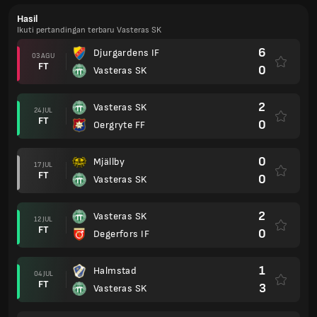
Hasil
Ikuti pertandingan terbaru Vasteras SK
6
Djurgardens IF
03 AGU
FT
0
Vasteras SK
2
Vasteras SK
24 JUL
FT
0
Oergryte FF
0
Mjällby
17 JUL
FT
0
Vasteras SK
2
Vasteras SK
12 JUL
FT
0
Degerfors IF
1
Halmstad
04 JUL
FT
3
Vasteras SK