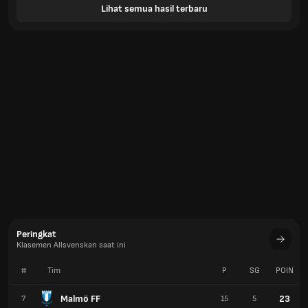
Lihat semua hasil terbaru
Peringkat
Klasemen Allsvenskan saat ini
#
Tim
P
SG
POIN
Malmö FF
23
7
15
5