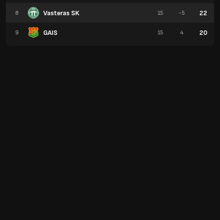
Vasteras SK
22
8
15
-5
GAIS
20
9
15
4