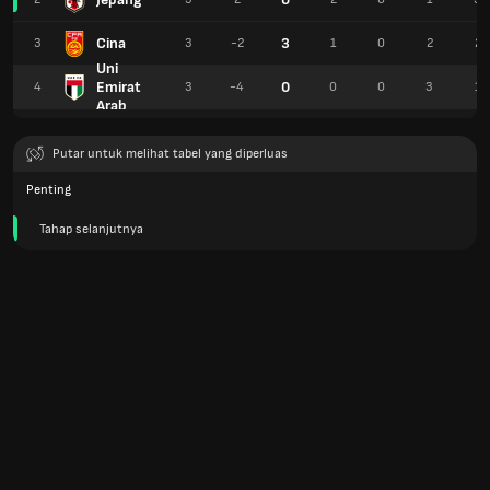
Cina
3
3
3
-2
1
0
2
2
Uni
Emirat
0
4
3
-4
0
0
3
1
Arab
Putar untuk melihat tabel yang diperluas
Penting
Tahap selanjutnya