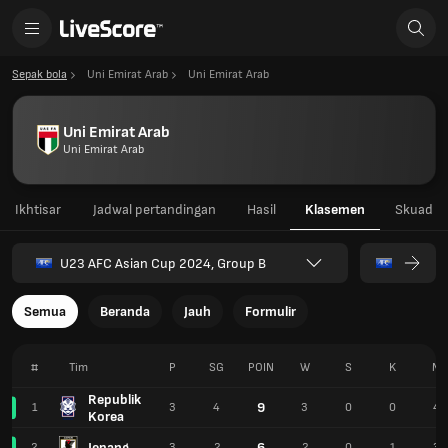
Sepak bola
Uni Emirat Arab
Uni Emirat Arab
Uni Emirat Arab
Uni Emirat Arab
Ikhtisar
Jadwal pertandingan
Hasil
Klasemen
Skuad
U23 AFC Asian Cup 2024, Group B
Semua
Beranda
Jauh
Formulir
#
Tim
P
SG
POIN
W
S
K
M
Republik
9
1
3
4
3
0
0
4
Korea
Jepang
6
2
3
2
2
0
1
3