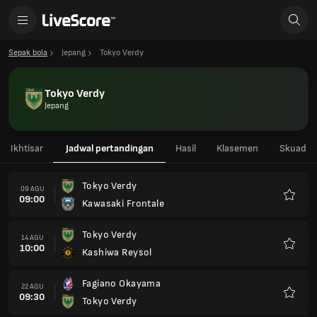
Sepak bola
Jepang
Tokyo Verdy
Tokyo Verdy
Jepang
Ikhtisar
Jadwal pertandingan
Hasil
Klasemen
Skuad
Tokyo Verdy
09 AGU
09:00
Kawasaki Frontale
Favorit
Tokyo Verdy
14 AGU
10:00
Kashiwa Reysol
Favorit
Fagiano Okayama
22 AGU
09:30
Tokyo Verdy
Favorit