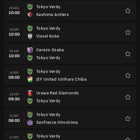
Tokyo Verdy
29 AGU
10:00
Kashima Antlers
Favorit
Tokyo Verdy
02 SEP
10:00
Vissel Kobe
Favorit
Cerezo Osaka
06 SEP
10:00
Tokyo Verdy
Favorit
Tokyo Verdy
13 SEP
09:00
JEF United Ichihara Chiba
Favorit
Urawa Red Diamonds
19 SEP
09:30
Tokyo Verdy
Favorit
Tokyo Verdy
11 OKT
06:00
Sanfrecce Hiroshima
Favorit
Tokyo Verdy
17 OKT