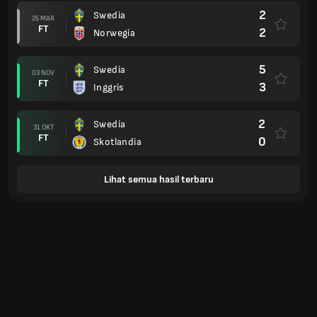
2
Swedia
25 MAR
FT
2
Norwegia
5
Swedia
03 NOV
FT
3
Inggris
2
Swedia
31 OKT
FT
0
Skotlandia
Lihat semua hasil terbaru