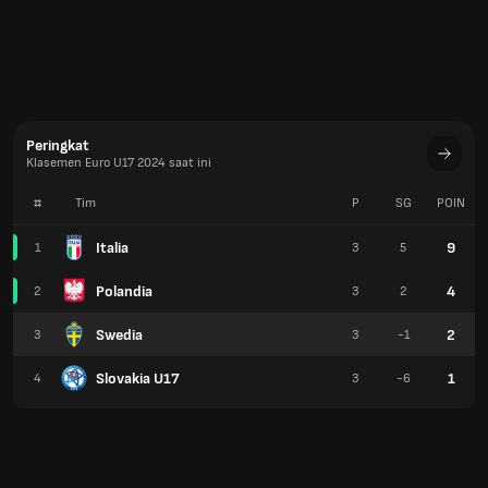
Peringkat
Klasemen Euro U17 2024 saat ini
#
Tim
P
SG
POIN
Italia
9
1
3
5
Polandia
4
2
3
2
Swedia
2
3
3
-1
Slovakia U17
1
4
3
-6