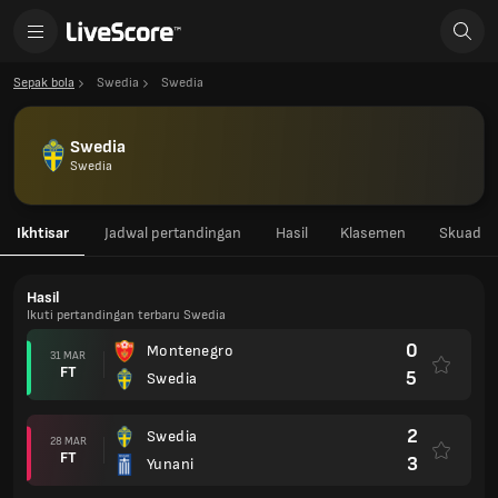
Sepak bola
Swedia
Swedia
Swedia
Swedia
Ikhtisar
Jadwal pertandingan
Hasil
Klasemen
Skuad
Hasil
Ikuti pertandingan terbaru Swedia
0
Montenegro
31 MAR
FT
5
Swedia
2
Swedia
28 MAR
FT
3
Yunani