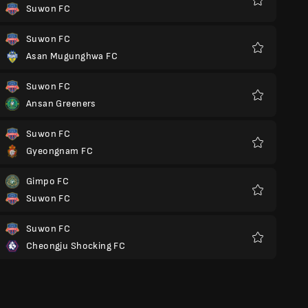
Suwon FC
Favorit
Suwon FC
Asan Mugunghwa FC
Favorit
Suwon FC
Ansan Greeners
Favorit
Suwon FC
Gyeongnam FC
Favorit
Gimpo FC
Suwon FC
Favorit
Suwon FC
Cheongju Shocking FC
Favorit