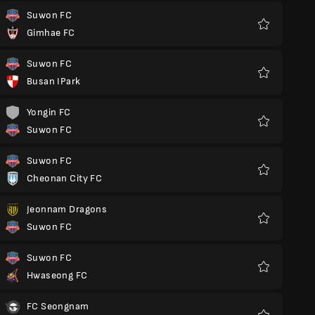
Suwon FC
Gimhae FC
Favorit
Suwon FC
Busan IPark
Favorit
Yongin FC
Suwon FC
Favorit
Suwon FC
Cheonan City FC
Favorit
Jeonnam Dragons
Suwon FC
Favorit
Suwon FC
Hwaseong FC
Favorit
FC Seongnam