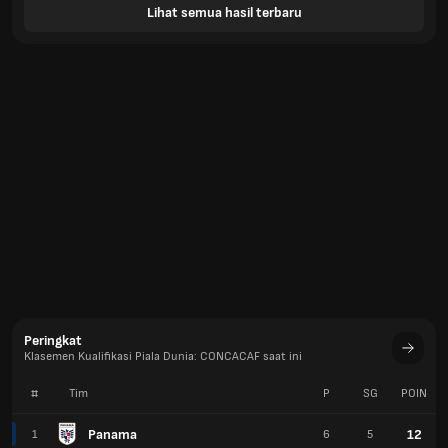
Lihat semua hasil terbaru
Peringkat
Klasemen Kualifikasi Piala Dunia: CONCACAF saat ini
#
Tim
P
SG
POIN
Panama
12
1
6
5