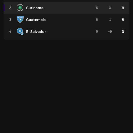
Suriname
9
2
6
3
Guatemala
8
3
6
1
El Salvador
3
4
6
-9