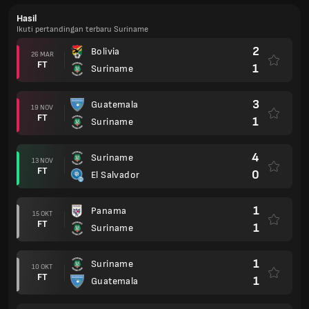
Hasil
Ikuti pertandingan terbaru Suriname
2
Bolivia
26 MAR
FT
1
Suriname
3
Guatemala
19 NOV
FT
1
Suriname
4
Suriname
13 NOV
FT
0
El Salvador
1
Panama
15 OKT
FT
1
Suriname
1
Suriname
10 OKT
FT
1
Guatemala