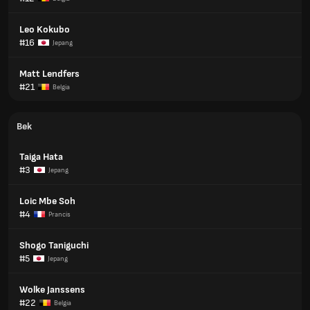
Leo Kokubo
#16
Jepang
Matt Lendfers
#21
Belgia
Bek
Taiga Hata
#3
Jepang
Loic Mbe Soh
#4
Prancis
Shogo Taniguchi
#5
Jepang
Wolke Janssens
#22
Belgia