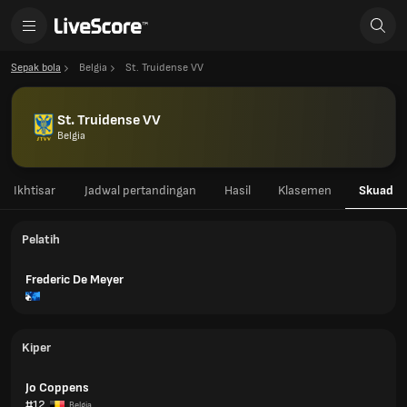
Sepak bola
Belgia
St. Truidense VV
St. Truidense VV
Belgia
Ikhtisar
Jadwal pertandingan
Hasil
Klasemen
Skuad
Pelatih
Frederic De Meyer
Kiper
Jo Coppens
#12
Belgia