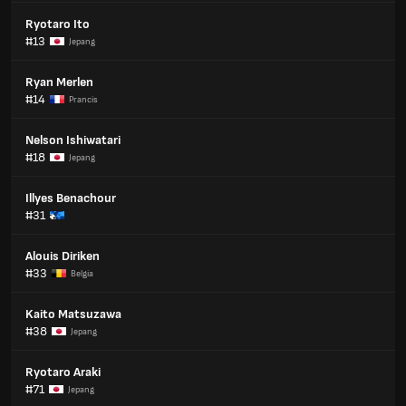
Ryotaro Ito
#13
Jepang
Ryan Merlen
#14
Prancis
Nelson Ishiwatari
#18
Jepang
Illyes Benachour
#31
Alouis Diriken
#33
Belgia
Kaito Matsuzawa
#38
Jepang
Ryotaro Araki
#71
Jepang