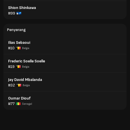
Shion Shinkawa
#99
Penyerang
Ilias Sebaoui
#10
Belgia
Frederic Soelle Soelle
#19
Belgia
Jay David Mbalanda
#32
Belgia
Oumar Diouf
#77
Senegal