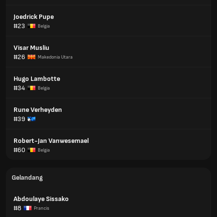
Joedrick Pupe
#23
Belgia
Visar Musliu
#26
Makedonia Utara
Hugo Lambotte
#34
Belgia
Rune Verheyden
#39
Robert-Jan Vanwesemael
#60
Belgia
Gelandang
Abdoulaye Sissako
#8
Prancis