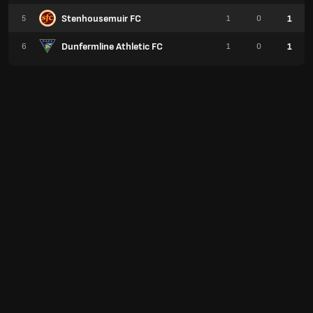
Stenhousemuir FC
1
5
1
0
Dunfermline Athletic FC
1
6
1
0