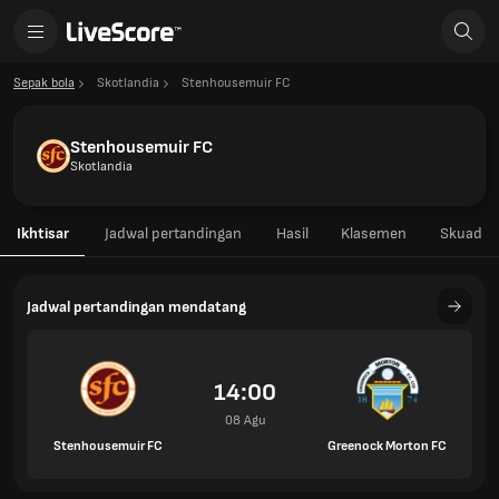
Sepak bola
Skotlandia
Stenhousemuir FC
Stenhousemuir FC
Skotlandia
Ikhtisar
Jadwal pertandingan
Hasil
Klasemen
Skuad
Jadwal pertandingan mendatang
14:00
08 Agu
Stenhousemuir FC
Greenock Morton FC