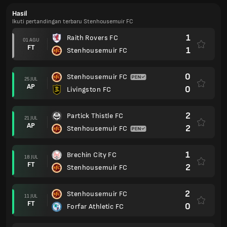
Hasil
Ikuti pertandingan terbaru Stenhousemuir FC
1
Raith Rovers FC
01 AGU
FT
1
Stenhousemuir FC
0
Stenhousemuir FC
25 JUL
AP
0
Livingston FC
2
Partick Thistle FC
21 JUL
AP
2
Stenhousemuir FC
1
Brechin City FC
18 JUL
FT
2
Stenhousemuir FC
2
Stenhousemuir FC
11 JUL
FT
0
Forfar Athletic FC