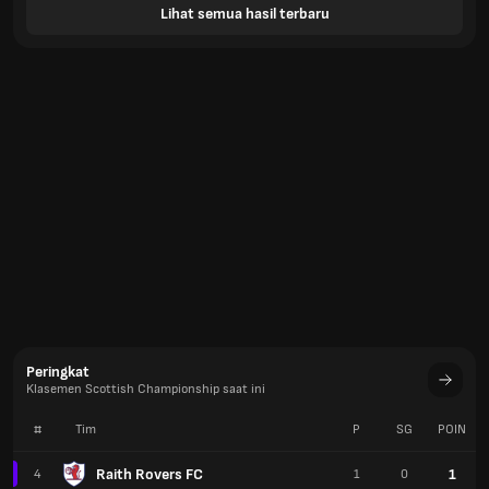
Lihat semua hasil terbaru
Peringkat
Klasemen Scottish Championship saat ini
#
Tim
P
SG
POIN
Raith Rovers FC
1
4
1
0